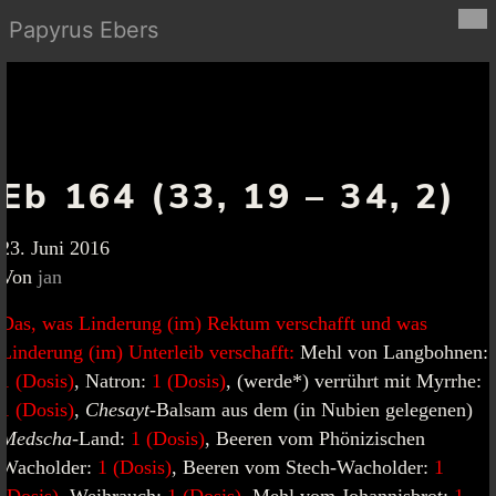
Papyrus Ebers
Eb 164 (33, 19 – 34, 2)
23. Juni 2016
Von
jan
Das, was Linderung (im) Rektum verschafft und was
Linderung (im) Unterleib verschafft:
Mehl von Langbohnen:
1 (Dosis)
, Natron:
1 (Dosis)
, (werde*) verrührt mit Myrrhe:
1 (Dosis)
,
Chesayt
-Balsam aus dem (in Nubien gelegenen)
Medscha
-Land:
1 (Dosis)
, Beeren vom Phönizischen
Wacholder:
1 (Dosis)
, Beeren vom Stech-Wacholder:
1