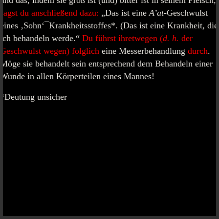
und das, indem sie groß ist (und) bitter ist in seinem Fleisch,
sagst du anschließend dazu:
„Das ist eine
A’at
-Geschwulst
eines ‚Sohn‘¯Krankheitsstoffes*. (Das ist eine Krankheit, die
ich behandeln werde.“
Du führst ihretwegen (
d. h.
der
Geschwulst wegen) folglich
eine Messerbehandlung
durch
.
Möge sie behandelt sein entsprechend dem Behandeln einer
Wunde in allen Körperteilen eines Mannes!
*Deutung unsicher